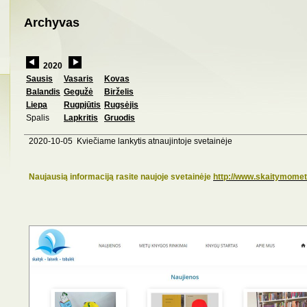
Archyvas
2020
Sausis
Vasaris
Kovas
Balandis
Gegužė
Birželis
Liepa
Rugpjūtis
Rugsėjis
Spalis
Lapkritis
Gruodis
2020-10-05 Kviečiame lankytis atnaujintoje svetainėje
Naujausią informaciją rasite naujoje svetainėje
http://www.skaitymometa