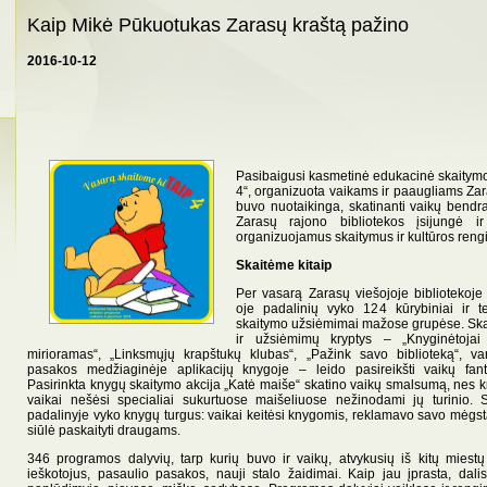
Kaip Mikė Pūkuotukas Zarasų kraštą pažino
2016-10-12
Pasibaigusi kasmetinė edukacinė skaitymo
4“, organizuota vaikams ir paaugliams Zara
buvo nuotaikinga, skatinanti vaikų bendr
Zarasų rajono bibliotekos įsijungė ir
organizuojamus skaitymus ir kultūros rengi
Skaitėme kitaip
Per vasarą Zarasų viešojoje bibliotekoje 
oje padalinių vyko 124 kūrybiniai ir t
skaitymo užsiėmimai mažose grupėse. Sk
ir užsiėmimų kryptys – „Knyginėtojai
mirioramas“, „Linksmųjų krapštukų klubas“, „Pažink savo biblioteką“, v
pasakos medžiaginėje aplikacijų knygoje – leido pasireikšti vaikų fanta
Pasirinkta knygų skaitymo akcija „Katė maiše“ skatino vaikų smalsumą, nes 
vaikai nešėsi specialiai sukurtuose maišeliuose nežinodami jų turinio. 
padalinyje vyko knygų turgus: vaikai keitėsi knygomis, reklamavo savo mėgs
siūlė paskaityti draugams.
346 programos dalyvių, tarp kurių buvo ir vaikų, atvykusių iš kitų miest
ieškotojus, pasaulio pasakos, nauji stalo žaidimai. Kaip jau įprasta, dali