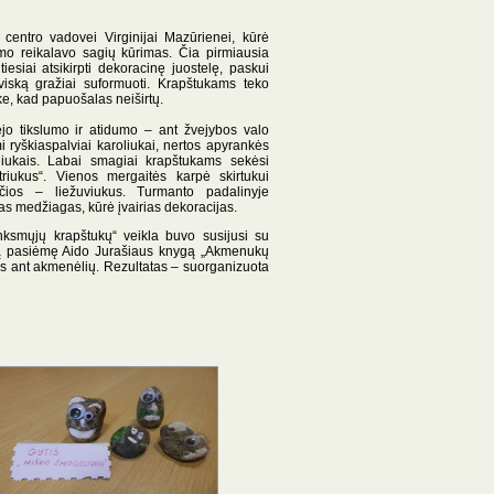
 centro vadovei Virginijai Mazūrienei, kūrė
mo reikalavo sagių kūrimas. Čia pirm
iausia
tiesiai atsikirpti dekoracinę juostelę, paskui
r viską gražiai suformuoti. Krapštukams teko
ke, kad papuošalas neiširtų.
ėjo tikslumo ir atidumo – ant žvejybos valo
 ryškiaspalviai karoliukai, nertos apyrankės
liukais. Labai smagiai krapštukams sekėsi
riukus“. Vienos mergaitės karpė skirtukui
ečios – liežuviukus. Turmanto padalinyje
as medžiagas, kūrė įvairias dekoracijas.
inksmųjų krapštukų“ veikla buvo susijusi su
ą pasiėmę Aido Jurašiaus knygą „Akmenukų
s ant akmenėlių. Rezultatas – suorganizuota