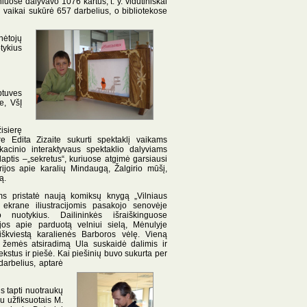
uose dalyvavo 1076 kartus, t. y. vidutiniškai
 vaikai sukūrė 657 darbelius, o bibliotekose
nėtojų
tykius
btuves
e, VšĮ
isierę
e Edita Zizaite sukurti spektaklį vaikams
kacinio interaktyvaus spektaklio dalyviams
aptis –„sekretus“, kuriuose atgimė garsiausi
orijos apie karalių Mindaugą, Žalgirio mūšį,
ą.
ms pristatė naują komiksų knygą „Vilniaus
 ekrane iliustracijomis pasakojo senovėje
nuotykius. Dailininkės išraiškinguose
jos apie parduotą velniui sielą, Mėnulyje
škviestą karalienės Barboros vėlę. Vieną
 žemės atsiradimą Ula suskaidė dalimis ir
tekstus ir piešė. Kai piešinių buvo sukurta
per
darbelius, aptarė
s tapti nuotraukų
u užfiksuotais M.