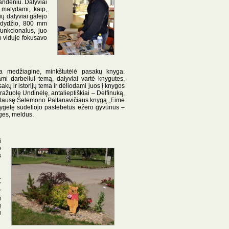
andeniu. Dalyviai
 matydami, kaip,
ių dalyviai galėjo
m dydžio, 800 mm
funkcionalus, juo
to viduje fokusavo
ta medžiaginė, minkštutėlė pasakų knyga.
i darbeliui temą, dalyviai vartė knygutes,
ų ir istorijų tema ir dėliodami juos į knygos
ražuolę Undinėlę, antalieptiškiai – Delfinuką,
išklausę Selemono Paltanavičiaus knygą „Eime
knygelę sudėliojo pastebėtus ežero gyvūnus –
iges, meldus.
i
o
s
.
r
r
i
ų
u