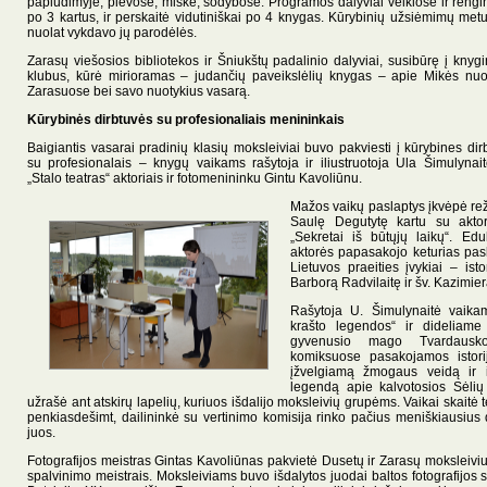
paplūdimyje, pievose, miške, sodybose. Programos dalyviai veiklose ir rengini
po 3 kartus, ir perskaitė vidutiniškai po 4 knygas. Kūrybinių užsiėmimų metu
nuolat vykdavo jų parodėlės.
Zarasų viešosios bibliotekos ir Šniukštų padalinio dalyviai, susibūrę į knygi
klubus, kūrė mirioramas – judančių paveikslėlių knygas – apie Mikės nuo
Zarasuose bei savo nuotykius vasarą.
Kūrybinės dirbtuvės su profesionaliais menininkais
Baigiantis vasarai pradinių klasių moksleiviai buvo pakviesti į kūrybines dir
su profesionalais – knygų vaikams rašytoja ir iliustruotoja Ula Šimulynait
„Stalo teatras“ aktoriais ir fotomenininku Gintu Kavoliūnu.
Mažos vaikų paslaptys įkvėpė rež
Saulę Degutytę kartu su aktor
„Sekretai iš būtųjų laikų“. Edu
aktorės papasakojo keturias pasl
Lietuvos praeities įvykiai – ist
Barborą Radvilaitę ir šv. Kazimier
Rašytoja U. Šimulynaitė vaika
krašto legendos“ ir dideliame
gyvenusio mago Tvardausko 
komiksuose pasakojamos istori
įžvelgiamą žmogaus veidą ir i
legendą apie kalvotosios Sėlių
užrašė ant atskirų lapelių, kuriuos išdalijo moksleivių grupėms. Vaikai skaitė 
penkiasdešimt, dailininkė su vertinimo komisija rinko pačius meniškiausius 
juos.
Fotografijos meistras Gintas Kavoliūnas pakvietė Dusetų ir Zarasų moksleiviu
spalvinimo meistrais. Moksleiviams buvo išdalytos juodai baltos fotografijos s