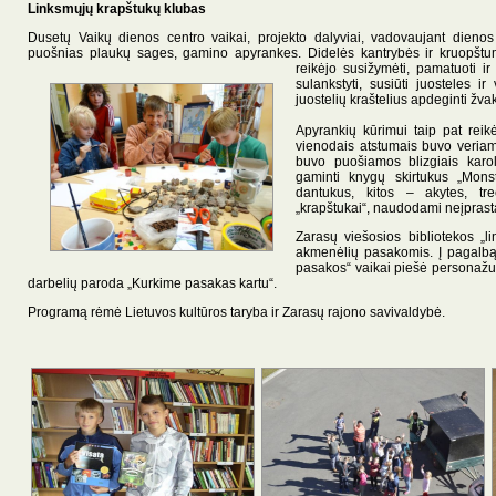
Linksmųjų krapštukų klubas
Dusetų Vaikų dienos centro vaikai, projekto dalyviai, vadovaujant dienos
puošnias plaukų sages, gamino apyrankes. Didelės kantrybės ir kruopštu
reikėjo susižymėti, pamatuoti ir 
sulankstyti, susiūti juosteles i
juostelių kraštelius apdeginti žva
Apyrankių kūrimui taip pat reik
vienodais atstumais buvo veriami
buvo puošiamos blizgiais karo
gaminti knygų skirtukus „Monst
dantukus, kitos – akytes, tr
„krapštukai“, naudodami neįprast
Zarasų viešosios bibliotekos „l
akmenėlių pasakomis. Į pagalb
pasakos“ vaikai piešė personažu
darbelių paroda „Kurkime pasakas kartu“.
Programą rėmė Lietuvos kultūros taryba ir Zarasų rajono savivaldybė.