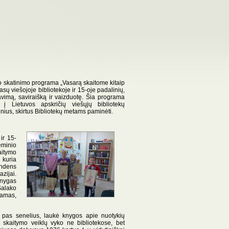
 skatinimo programa „Vasarą skaitome kitaip
sų viešojoje bibliotekoje ir 15-oje padalinių,
avimą, saviraišką ir vaizduotę. Šia programa
 į Lietuvos apskričių viešųjų bibliotekų
nius, skirtus Bibliotekų metams paminėti.
ir 15-
eminio
aitymo
 kuria
andens
zijai.
knygas
Salako
tamas,
ų pas senelius, laukė knygos apie nuotykių
s skaitymo veiklų vyko ne bibliotekose, bet