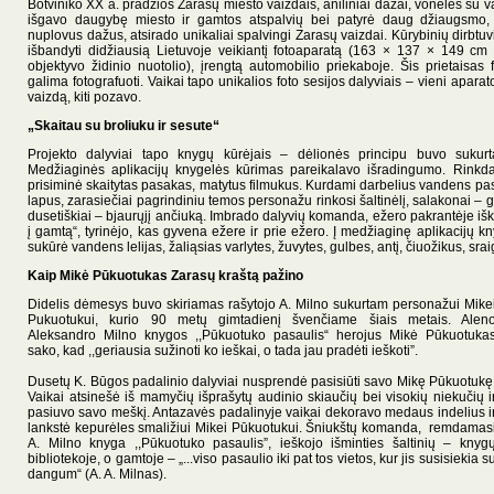
Botviniko XX a. pradžios Zarasų miesto vaizdais, aniliniai dažai, vonelės su v
išgavo daugybę miesto ir gamtos atspalvių bei patyrė daug džiaugsmo,
nuplovus dažus, atsirado unikaliai spalvingi Zarasų vaizdai. Kūrybinių dirbtuv
išbandyti didžiausią Lietuvoje veikiantį fotoaparatą (163 × 137 × 149 c
objektyvo židinio nuotolio), įrengtą automobilio priekaboje. Šis prietaisas 
galima fotografuoti. Vaikai tapo unikalios foto sesijos dalyviais – vieni apara
vaizdą, kiti pozavo.
„Skaitau su broliuku ir sesute“
Projekto dalyviai tapo knygų kūrėjais – dėlionės principu buvo sukur
Medžiaginės aplikacijų knygelės kūrimas pareikalavo išradingumo. Rinkdam
prisiminė skaitytas pasakas, matytus filmukus. Kurdami darbelius vandens pasak
lapus, zarasiečiai pagrindiniu temos personažu rinkosi šaltinėlį, salakonai – g
dusetiškiai – bjaurųjį ančiuką. Imbrado dalyvių komanda, ežero pakrantėje 
į gamtą“, tyrinėjo, kas gyvena ežere ir prie ežero. Į medžiaginę aplikacijų 
sukūrė vandens lelijas, žaliąsias varlytes, žuvytes, gulbes, antį, čiuožikus, sra
Kaip Mikė Pūkuotukas Zarasų kraštą pažino
Didelis dėmesys buvo skiriamas rašytojo A. Milno sukurtam personažui Mike
Pukuotukui, kurio 90 metų gimtadienį švenčiame šiais metais. Alen
Aleksandro Milno knygos ,,Pūkuotuko pasaulis“ herojus Mikė Pūkuotuka
sako, kad ,,geriausia sužinoti ko ieškai, o tada jau pradėti ieškoti”.
Dusetų K. Būgos padalinio dalyviai nusprendė pasisiūti savo Mikę Pūkuotukę
Vaikai atsinešė iš mamyčių išprašytų audinio skiaučių bei visokių niekučių i
pasiuvo savo meškį. Antazavės padalinyje vaikai dekoravo medaus indelius i
lankstė kepurėles smaližiui Mikei Pūkuotukui. Šniukštų komanda, remdamas
A. Milno knyga ,,Pūkuotuko pasaulis”, ieškojo išminties šaltinių – knyg
bibliotekoje, o gamtoje – „...viso pasaulio iki pat tos vietos, kur jis susisiekia s
dangum“ (A. A. Milnas).